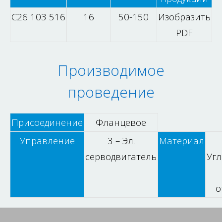
C26 103 516
16
50-150
Изобразить
PDF
Производимое
проведение
Присоединение
Фланцевое
Управление
3 – Эл.
Материал
серводвигатель
Угл
о