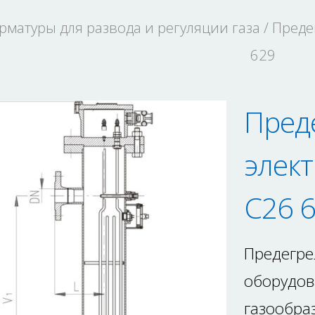
рматуры для развода и регуляции газа
/ Преде
629
Преде
элек
C26 
Предегрел
оборудов
газообра