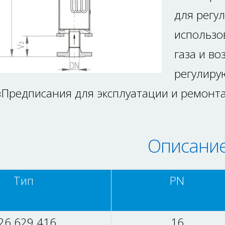
для регу
использо
газа и во
регулиру
Предписания для эксплуатации и ремонта
Описани
Тип
PN
26 629 416
16