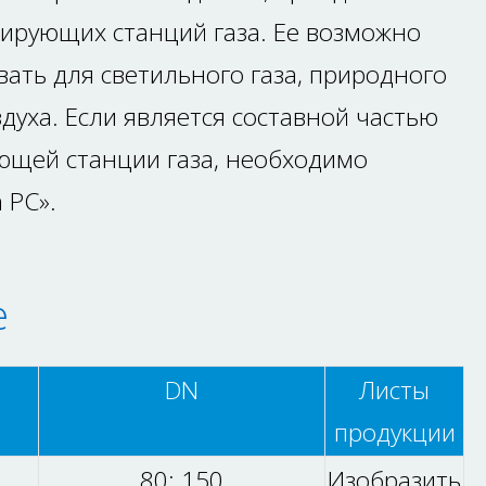
лирующих станций газа. Ее возможно
вать для светильного газа, природного
здуха. Если является составной частью
ющей станции газа, необходимо
 РС».
е
DN
Листы
продукции
80; 150
Изобразить