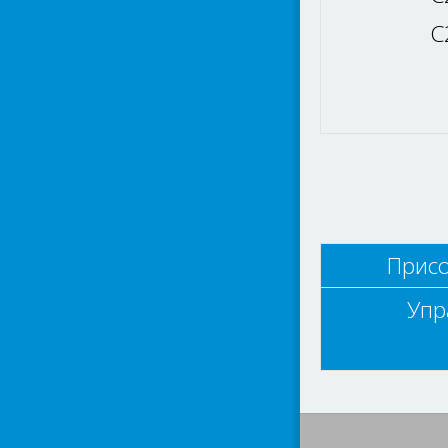
C
Прис
Упр