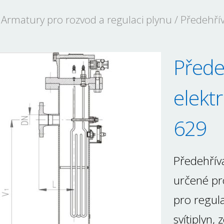
/
Armatury pro rozvod a regulaci plynu
/ Předehří
Přede
elekt
629
Předehříva
určené pr
pro regula
svítiplyn,