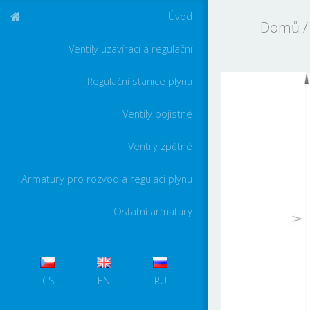
Úvod
Domů
Ventily uzavírací a regulační
Regulační stanice plynu
Ventily pojistné
Ventily zpětné
Armatury pro rozvod a regulaci plynu
Ostatní armatury