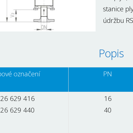
stanice pl
údržbu RS
Popis
pové označení
PN
26 629 416
16
26 629 440
40