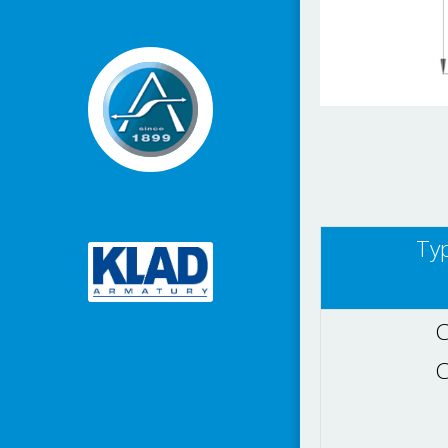
Ty
C
C