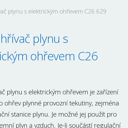
vač plynu s elektrickým ohřevem C26 629
hřívač plynu s
rickým ohřevem C26
č plynu s elektrickým ohřevem je zařízení
o ohřev plynné provozní tekutiny, zejména
ční stanice plynu. Je možné jej použít pro
 zemní plyn a vzduch. Je-li součástí regulační