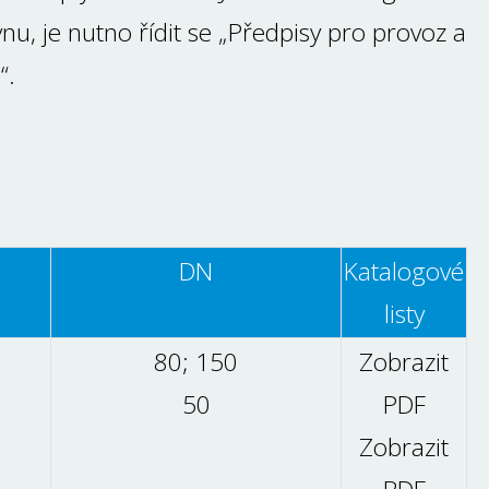
ynu, je nutno řídit se „Předpisy pro provoz a
“.
DN
Katalogové
listy
80; 150
Zobrazit
50
PDF
Zobrazit